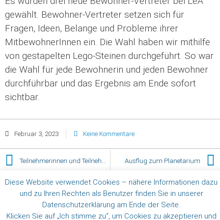
Es wurden drei neue Bewohner-Vertreter bei LeA
gewählt. Bewohner-Vertreter setzen sich für
Fragen, Ideen, Belange und Probleme ihrer
MitbewohnerInnen ein. Die Wahl haben wir mithilfe
von gestapelten Lego-Steinen durchgeführt. So war
die Wahl für jede Bewohnerin und jeden Bewohner
durchführbar und das Ergebnis am Ende sofort
sichtbar.
Februar 3, 2023
Keine Kommentare
Teilnehmerinnen und Teilnehmer für LeA Fördern und Arbeiten gesucht
Ausflug zum Planetarium
Diese Website verwendet Cookies – nähere Informationen dazu
und zu Ihren Rechten als Benutzer finden Sie in unserer
Datenschutzerklärung am Ende der Seite.
Copyright © 2025
LeA Verein
Klicken Sie auf „Ich stimme zu“, um Cookies zu akzeptieren und