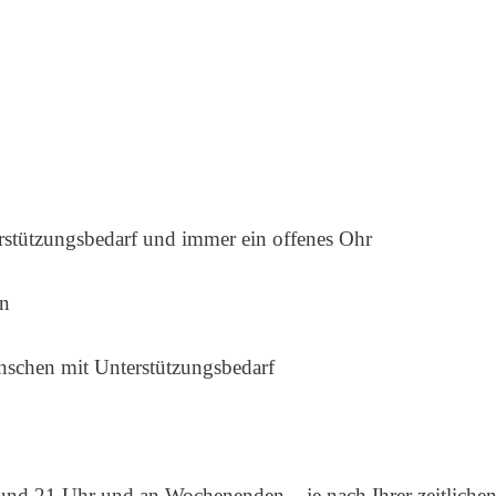
stützungsbedarf und immer ein offenes Ohr
in
schen mit Unterstützungsbedarf
 und 21 Uhr und an Wochenenden – je nach Ihrer zeitlichen