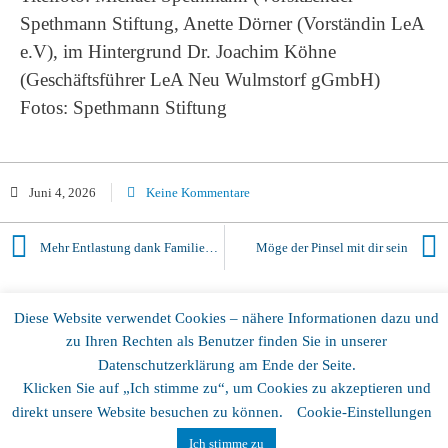
Spethmann Stiftung, Anette Dörner (Vorständin LeA
e.V), im Hintergrund Dr. Joachim Köhne
(Geschäftsführer LeA Neu Wulmstorf gGmbH)
Fotos: Spethmann Stiftung
Juni 4, 2026
Keine Kommentare
Mehr Entlastung dank Familien-Assistenz
Möge der Pinsel mit dir sein
Diese Website verwendet Cookies – nähere Informationen dazu und
zu Ihren Rechten als Benutzer finden Sie in unserer
Copyright © 2025
LeA Verein
Datenschutzerklärung am Ende der Seite.
Klicken Sie auf „Ich stimme zu“, um Cookies zu akzeptieren und
Datenschutz
Impressum
direkt unsere Website besuchen zu können.
Cookie-Einstellungen
Ich stimme zu