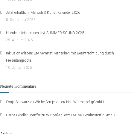
Jetzt erhältlich: Mensch & Kunst Kalender 2026
5. September 2025
Hunderte feierten den LeA SUMMER-SOUND 2025
25. August 2025
Inklusion erleben: LeA vernetzt Menschen mit Beeinträchtigung durch
Freizeitangebote
10. Januar 2025
Neueste Kommentare
Sonja Schwarz
zu
Wir heißen jetzt LeA Neu Wulmstorf gGmbH
Gerda Gindler-Doerffer
zu
Wir heißen jetzt LeA Neu Wulmstorf gGmbH
Archiv